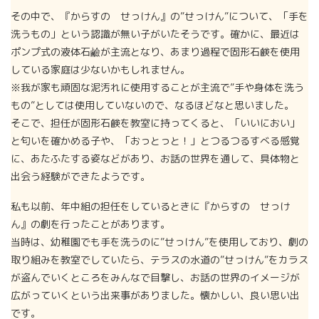
その中で、『からすの せっけん』の”せっけん”について、「手を
洗うもの」という認識が無い子がいたそうです。確かに、最近は
ポンプ式の液体石鹼が主流となり、あまり過程で固形石鹸を使用
している家庭は少ないかもしれません。
※我が家も頑固な泥汚れに使用することが主流で”手や身体を洗う
もの”としては使用していないので、なるほどなと思いました。
そこで、担任が固形石鹸を教室に持ってくると、「いいにおい」
と匂いを確かめる子や、「おっとっと！」とつるつるすべる感覚
に、あたふたする姿などがあり、お話の世界を通して、具体物と
出会う経験ができたようです。
私も以前、年中組の担任をしているときに『からすの せっけ
ん』の劇を行ったことがあります。
当時は、幼稚園でも手を洗うのに”せっけん”を使用しており、劇の
取り組みを教室でしていたら、テラスの水道の”せっけん”をカラス
が盗んでいくところをみんなで目撃し、お話の世界のイメージが
広がっていくという出来事がありました。懐かしい、良い思い出
です。