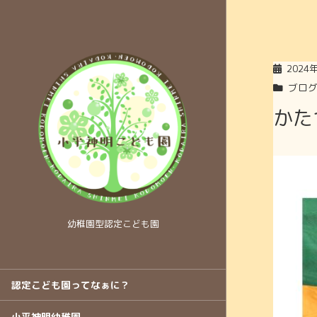
2024
ブロ
かた
幼稚園型認定こども園
認定こども園ってなぁに？
小平神明幼稚園